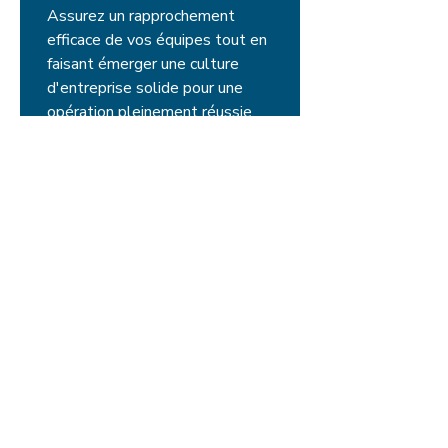
Assurez un rapprochement
efficace de vos équipes tout en
faisant émerger une culture
d'entreprise solide pour une
opération pleinement réussie.
En savoir plus
ACCOMPAGNEMENT
REPRENEURS POST-REPRISE
Soyez accompagné.e pour
asseoir votre légitimité, poser
les actions structurantes et
embarquer pleinement vos
collaborateurs.
En savoir plus