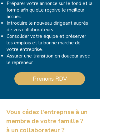
Préparer votre annonce sur le fond et la
forme afin qu'elle reçoive le meilleur
accueil.
Introduire le nouveau dirigeant auprès
de vos collaborateurs.
Consolider votre équipe et préserver
les emplois et la bonne marche de
votre entreprise.
Assurer une transition en douceur avec
le repreneur.
Prenons RDV
Vous cédez l'entreprise à un
membre de votre famille ?
à un collaborateur ?